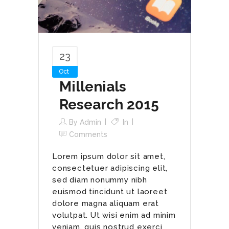
23
Oct
Millenials
Research 2015
By
Admin
In
Comments
Lorem ipsum dolor sit amet,
consectetuer adipiscing elit,
sed diam nonummy nibh
euismod tincidunt ut laoreet
dolore magna aliquam erat
volutpat. Ut wisi enim ad minim
veniam, quis nostrud exerci