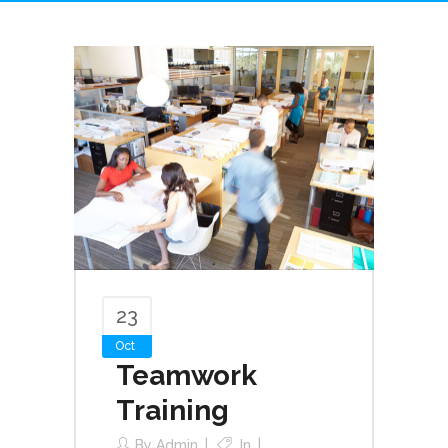
23
Oct
Teamwork
Training
By
Admin
In